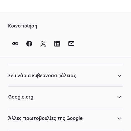
Σ
ύ
Κοινοποίηση
ν
δ
ε
σ
μ
ο
Σεμινάρια κυβερνοασφάλειας
ι
υ
π
Συνήθεις ερωτήσεις
Google.org
ο
σ
Αρχική σελίδα
έ
Άλλες πρωτοβουλίες της Google
λ