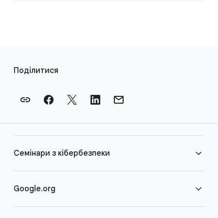
П
о
Поділитися
с
и
л
а
н
н
Семінари з кібербезпеки
я
в
н
Поширені запитання
Google.org
и
ж