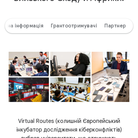
альна інформація
Грантоотримувачі
Партнер
Virtual Routes (колишній Європейський
інкубатор дослідження кіберконфліктів)