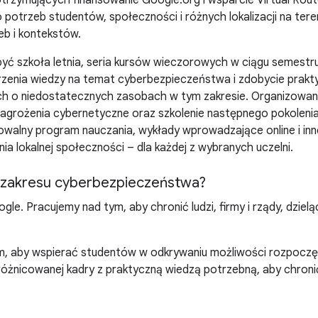
rzymujących finansowanie Google.org i wsparcie Virtual Rout
rzeb studentów, społeczności i różnych lokalizacji na terenie
eb i kontekstów.
ć szkoła letnia, seria kursów wieczorowych w ciągu semestru 
zerzenia wiedzy na temat cyberbezpieczeństwa i zdobycie pra
ch o niedostatecznych zasobach w tym zakresie. Organizowan
 zagrożenia cybernetyczne oraz szkolenie następnego pokolen
urowalny program nauczania, wykłady wprowadzające online i i
a lokalnej społeczności – dla każdej z wybranych uczelni.
 zakresu cyberbezpieczeństwa?
e. Pracujemy nad tym, aby chronić ludzi, firmy i rządy, dzie
, aby wspierać studentów w odkrywaniu możliwości rozpoczę
żnicowanej kadry z praktyczną wiedzą potrzebną, aby chronić