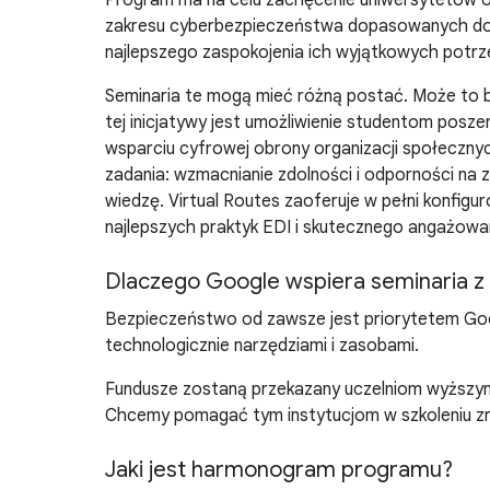
Program ma na celu zachęcenie uniwersytetów ot
zakresu cyberbezpieczeństwa dopasowanych do pot
najlepszego zaspokojenia ich wyjątkowych potrz
Seminaria te mogą mieć różną postać. Może to by
tej inicjatywy jest umożliwienie studentom pos
wsparciu cyfrowej obrony organizacji społeczny
zadania: wzmacnianie zdolności i odporności na
wiedzę. Virtual Routes zaoferuje w pełni konfig
najlepszych praktyk EDI i skutecznego angażowani
Dlaczego Google wspiera seminaria z
Bezpieczeństwo od zawsze jest priorytetem Googl
technologicznie narzędziami i zasobami.
Fundusze zostaną przekazany uczelniom wyższym
Chcemy pomagać tym instytucjom w szkoleniu zró
Jaki jest harmonogram programu?