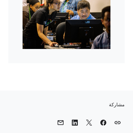
ر
و
مشاركة
ا
ب
ط