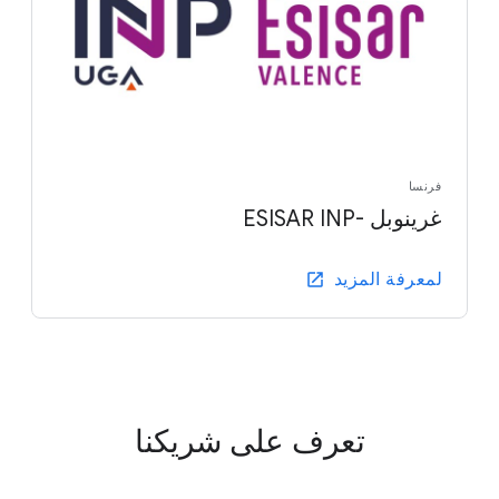
فرنسا
غرينوبل -ESISAR INP
لمعرفة المزيد
تعرف على شريكنا