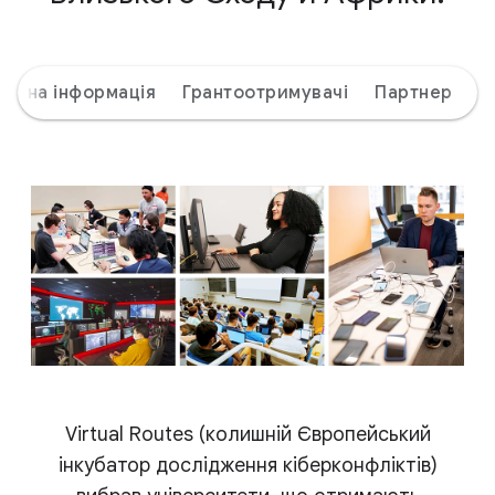
альна інформація
Грантоотримувачі
Партнер
Virtual Routes (колишній Європейський
інкубатор дослідження кіберконфліктів)