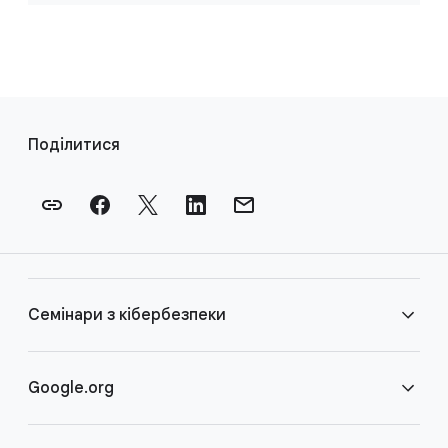
П
о
Поділитися
с
и
л
а
н
н
Семінари з кібербезпеки
я
в
н
Поширені запитання
Google.org
и
ж